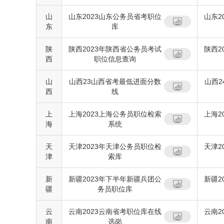
山
山东2023山东公务员省考职位
山东2
东
库
陕
陕西2023年陕西省公务员考试
陕西2
西
职位信息查询
山
山西23山西省考最低进面分数
山西
西
线
上
上海2023上海公务员职位检索
上海2
海
系统
天
天津2023年天津公务员职位检
天津2
津
索库
新
新疆2023年下半年新疆兵团公
新疆2
疆
务员职位库
云
云南2023云南省考职位库在线
云南2
南
选岗