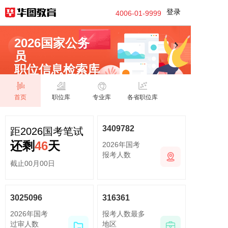
登录
4006-01-9999
2026国家公务
员
职位信息检索库
首页
职位库
专业库
各省职位库
3409782
距2026国考笔试
还剩
46
天
2026年国考
报考人数
截止
00
月
00
日
3025096
316361
2026年国考
报考人数最多
过审人数
地区