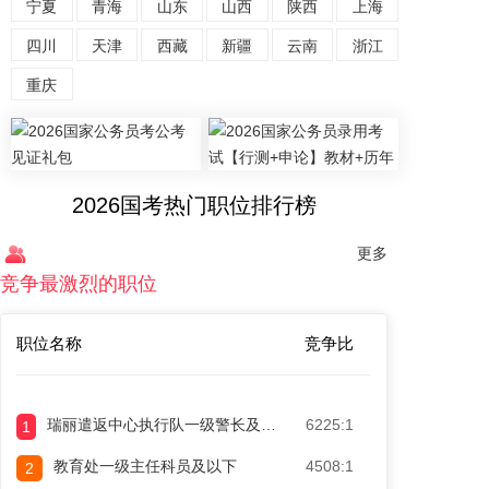
宁夏
青海
山东
山西
陕西
上海
四川
天津
西藏
新疆
云南
浙江
重庆
2026国考热门职位排行榜
更多
竞争最激烈的职位
职位名称
竞争比
瑞丽遣返中心执行队一级警长及以下（十三）
6225:1
1
教育处一级主任科员及以下
4508:1
2