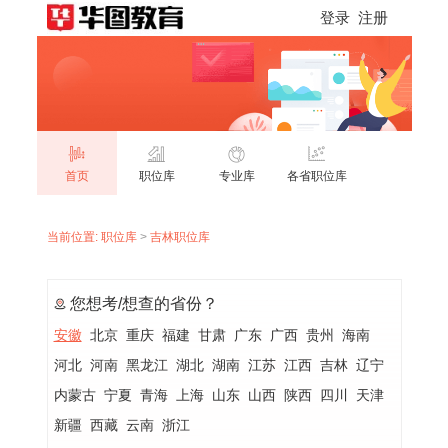
登录
注册
首页
职位库
专业库
各省职位库
当前位置:
职位库
>
吉林职位库
您想考/想查的省份？
安徽
北京
重庆
福建
甘肃
广东
广西
贵州
海南
河北
河南
黑龙江
湖北
湖南
江苏
江西
吉林
辽宁
内蒙古
宁夏
青海
上海
山东
山西
陕西
四川
天津
新疆
西藏
云南
浙江