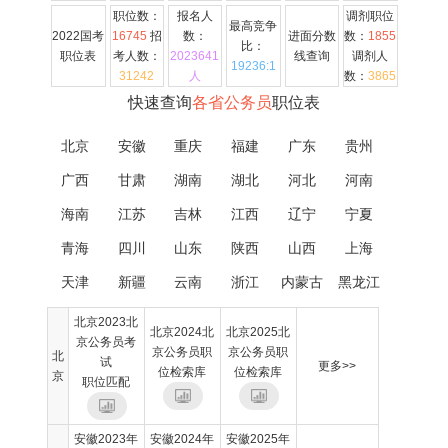
职位数：
报名人
调剂职位
最高竞争
2022国考
16745
招
数：
进面分数
数：
1855
比：
职位表
考人数：
2023641
线查询
调剂人
19236:1
31242
人
数：
3865
快速查询
各省公务员
职位表
北京
安徽
重庆
福建
广东
贵州
广西
甘肃
湖南
湖北
河北
河南
海南
江苏
吉林
江西
辽宁
宁夏
青海
四川
山东
陕西
山西
上海
天津
新疆
云南
浙江
内蒙古
黑龙江
北京2023北
北京2024北
北京2025北
京公务员考
京公务员职
京公务员职
北
试
更多>>
位检索库
位检索库
京
职位匹配
安徽2023年
安徽2024年
安徽2025年