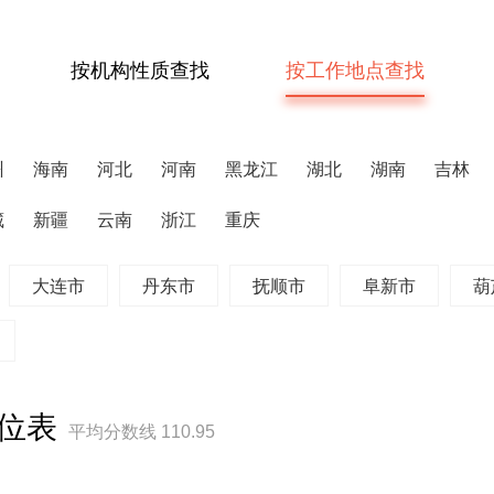
按机构性质查找
按工作地点查找
州
海南
河北
河南
黑龙江
湖北
湖南
吉林
藏
新疆
云南
浙江
重庆
大连市
丹东市
抚顺市
阜新市
葫
职位表
平均分数线 110.95