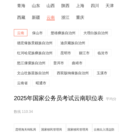
青海
山东
山西
陕西
上海
四川
天津
西藏
新疆
云南
浙江
重庆
云南
保山市
楚雄彝族自治州
大理白族自治州
德宏傣族景颇族自治州
迪庆藏族自治州
红河哈尼族彝族自治州
昆明市
丽江市
临沧市
怒江傈僳族自治州
普洱市
曲靖市
文山壮族苗族自治州
西双版纳傣族自治州
玉溪市
云南省
昭通市
2025年国家公务员考试云南职位表
平均分
数线 110.34
昆明海关缉私局
国家移民管理局
国家移民管理局
云南出入境边防