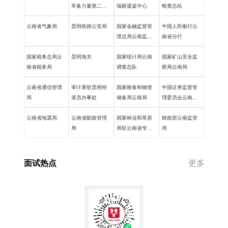
常备力量第二总
瑞丽遣返中心
检查总站
队
云南省气象局
昆明铁路公安局
国家金融监督管
中国人民银行云
理总局云南监管
南省分行
局
国家税务总局云
昆明海关
国家统计局云南
国家矿山安全监
南省税务局
调查总队
察局云南局
云南省通信管理
审计署驻昆明特
国家粮食和物资
中国证券监督管
局
派员办事处
储备局云南局
理委员会云南监
管局
云南省地震局
云南省邮政管理
国家林业和草原
财政部云南监管
局
局驻云南省专员
局
办
面试热点
更多