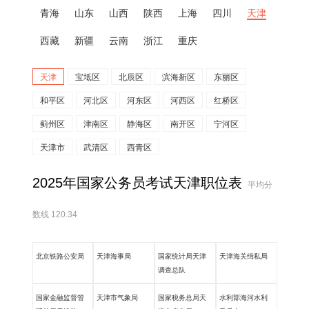
青海
山东
山西
陕西
上海
四川
天津
西藏
新疆
云南
浙江
重庆
天津
宝坻区
北辰区
滨海新区
东丽区
和平区
河北区
河东区
河西区
红桥区
蓟州区
津南区
静海区
南开区
宁河区
天津市
武清区
西青区
2025年国家公务员考试天津职位表
平均分
数线 120.34
北京铁路公安局
天津海事局
国家统计局天津
天津海关缉私局
调查总队
国家金融监督管
天津市气象局
国家税务总局天
水利部海河水利