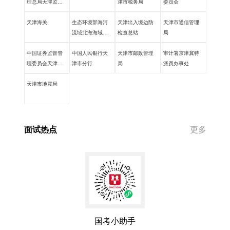
理总局天津监管
津市税务局
委员会
局
天津海关
生态环境部海河
天津出入境边防
天津市通信管理
流域北海海域生
检查总站
局
态环境监督管理
中国证券监督管
局
中国人民银行天
天津市邮政管理
审计署京津冀特
理委员会天津监
津市分行
局
派员办事处
管局
天津市地震局
面试热点
更多
国考小助手