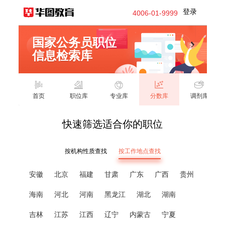
登录
4006-01-9999
国家公务员职位
信息检索库
首页
职位库
专业库
分数库
调剂库
快速筛选适合你的职位
按机构性质查找
按工作地点查找
安徽
北京
福建
甘肃
广东
广西
贵州
海南
河北
河南
黑龙江
湖北
湖南
吉林
江苏
江西
辽宁
内蒙古
宁夏