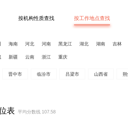
按机构性质查找
按工作地点查找
州
海南
河北
河南
黑龙江
湖北
湖南
吉林
藏
新疆
云南
浙江
重庆
晋中市
临汾市
吕梁市
山西省
朔
职位表
平均分数线 107.58