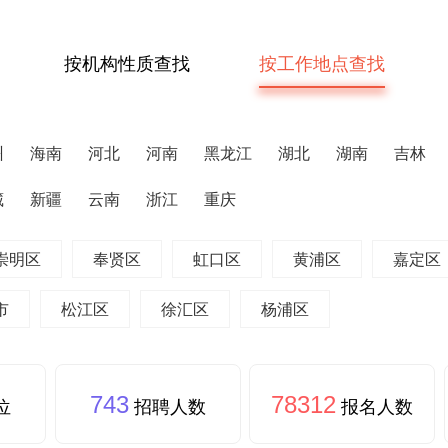
按机构性质查找
按工作地点查找
州
海南
河北
河南
黑龙江
湖北
湖南
吉林
藏
新疆
云南
浙江
重庆
崇明区
奉贤区
虹口区
黄浦区
嘉定区
市
松江区
徐汇区
杨浦区
743
78312
位
招聘人数
报名人数