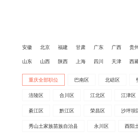
安徽
北京
福建
甘肃
广东
广西
贵
山东
山西
陕西
上海
四川
天津
西
重庆全部职位
巴南区
北碚区
涪陵区
合川区
江北区
江津区
綦江区
黔江区
荣昌区
沙坪坝
秀山土家族苗族自治县
永川区
酉阳