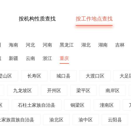
按机构性质查找
按工作地点查找
州
海南
河北
河南
黑龙江
湖北
湖南
吉林
藏
新疆
云南
浙江
重庆
璧山区
长寿区
城口县
大渡口区
大足
九龙坡区
开州区
梁平区
南岸区
区
石柱土家族自治县
铜梁区
潼南区
土家族苗族自治县
渝北区
渝中区
云阳县