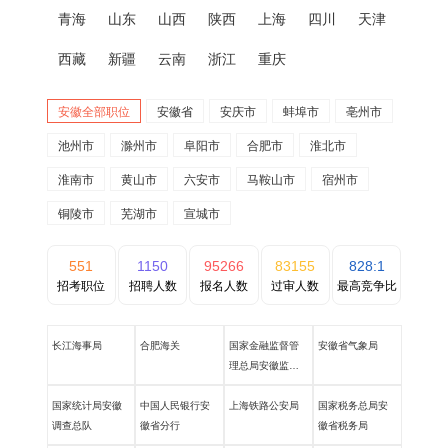
青海
山东
山西
陕西
上海
四川
天津
西藏
新疆
云南
浙江
重庆
安徽全部职位
安徽省
安庆市
蚌埠市
亳州市
池州市
滁州市
阜阳市
合肥市
淮北市
淮南市
黄山市
六安市
马鞍山市
宿州市
铜陵市
芜湖市
宣城市
551
1150
95266
83155
828:1
招考职位
招聘人数
报名人数
过审人数
最高竞争比
长江海事局
合肥海关
国家金融监督管
安徽省气象局
理总局安徽监管
局
国家统计局安徽
中国人民银行安
上海铁路公安局
国家税务总局安
调查总队
徽省分行
徽省税务局