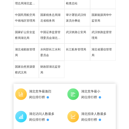
理总局湖北监管
检查总站
局
中国民用航空局
国家税务总局湖
审计署驻武汉特
国家能源局华中
中南地区管理局
北省税务局
派员办事处
监管局
国家矿山安全监
中国证券监督管
武汉铁路公安局
武汉铁路监督管
察局湖北局
理委员会湖北监
理局
管局
湖北省邮政管理
水利部长江水利
长江航务管理局
湖北省通信管理
局
委员会
局
国家自然资源督
财政部湖北监管
察武汉局
局
湖北竞争最激烈
湖北竞争最小
岗位排行榜
岗位排行榜
湖北访问人数最多
湖北招录人数最多
岗位排行榜
岗位排行榜