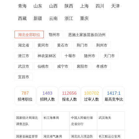
青海
山东
山西
陕西
上海
四川
天津
西藏
新疆
云南
浙江
重庆
湖北全部职位
鄂州市
恩施土家族苗族自治州
湖北省
黄冈市
黄石市
荆门市
荆州市
潜江市
神农架林区
十堰市
随州市
天门市
武汉市
仙桃市
咸宁市
襄阳市
孝感市
宜昌市
787
1483
112656
100702
1417:1
招考职位
招聘人数
报名人数
过审人数
最高竞争比
国家统计局湖北
长江海事局
中国人民银行湖
武汉海关
调查总队
北省分行
国家金融监督管
湖北省气象局
湖北出入境边防
长江航运公安局