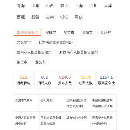
青海
山东
山西
陕西
上海
四川
天津
西藏
新疆
云南
浙江
重庆
贵州全部职位
安顺市
毕节市
贵阳市
贵州省
六盘水市
黔东南苗族侗族自治州
黔南布依族苗族自治州
黔西南布依族苗族自治州
铜仁市
遵义市
322
662
82465
72578
2157:1
招考职位
招聘人数
报名人数
过审人数
最高竞争比
贵州省气象局
贵阳海关
国家金融监督管
中国民用航空局
理总局贵州监管
西南地区管理局
局
中国人民银行贵
国家能源局贵州
成都铁路公安局
国家税务总局贵
州省分行
监管办公室
州省税务局