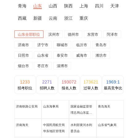
青海
山东
山西
陕西
上海
四川
天津
西藏
新疆
云南
浙江
重庆
山东全部职位
滨州市
德州市
东营市
菏泽市
济南市
济宁市
聊城市
临沂市
青岛市
日照市
山东省
泰安市
威海市
潍坊市
烟台市
枣庄市
淄博市
1233
2271
193072
173621
1969:1
招考职位
招聘人数
报名人数
过审人数
最高竞争比
济南铁路公安局
山东海事局
国家金融监督管
青岛海关
理总局山东监管
局
济南海关
中国民用航空局
水利部黄河水利
山东省气象局
华东地区管理局
委员会