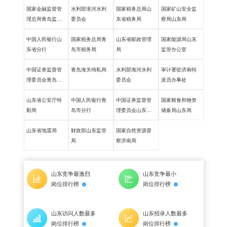
国家金融监督管
水利部淮河水利
国家税务总局山
国家矿山安全监
理总局青岛监管
委员会
东省税务局
察局山东局
局
中国人民银行山
国家税务总局青
山东省邮政管理
国家能源局山东
东省分行
岛市税务局
局
监管办公室
中国证券监督管
青岛海关缉私局
水利部海河水利
审计署驻济南特
理委员会青岛监
委员会
派员办事处
管局
山东省公安厅特
中国人民银行青
中国证券监督管
国家粮食和物资
勤局
岛市分行
理委员会山东监
储备局山东局
管局
山东省地震局
财政部山东监管
国家自然资源督
局
察济南局
山东竞争最激烈
山东竞争最小
岗位排行榜
岗位排行榜
山东访问人数最多
山东招录人数最多
岗位排行榜
岗位排行榜